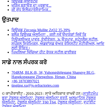
ਫਿਊਜ਼ਡ ਕੁਆਰਟਜ਼
ਖਣਿਜ ਬਣਾਉਣ ਦਾ ਪ੍ਰਭਾਵ...
ਕੀ ਸ਼ੁੱਧ ਇਲੈਕਟ੍ਰੋਸੈਰਾਮਿਕ...
ਉਤਪਾਦ
ਫਿਊਜ਼ਡ Zirconia Mullite ZrO2 35-39%
ਬਲੈਕ ਫਿਊਜ਼ਡ ਐਲੂਮਿਨਾ，ਕਈ ਨਵੇਂ ਉਦਯੋਗਾਂ ਜਿਵੇਂ ਕਿ
ਨਿਊਕਲੀਅਰ ਪਾਵਰ, ਏਵੀਏਸ਼ਨ, 3c ਉਤਪਾਦ, ਸਟੇਨਲੈਸ ਸਟੀਲ,
ਸਪੈਸ਼ਲ ਸਿਰੇਮਿਕਸ, ਐਡਵਾਂਸਡ ਵੇਅਰ ਰੇਸਿਸਟੈਂਟ ਮੈਟੀਰੀਅਲ, ਆਦਿ
ਲਈ ਉਚਿਤ।
ਪਿਘਲਿਆ ਖਿੱਚਿਆ ਹੀਟ ਰੋਧਕ ਸਟੀਲ ਫਾਈਬਰ
ਸਾਡੇ ਨਾਲ ਸੰਪਰਕ ਕਰੋ
704RM, BLK-B, 3#, Yuhongshijiegang Shangye BLG,
Hangkonggang Zhengzhou, Henan, China
+86 18703897021
tingting.xu@js-refractories.com
© ਕਾਪੀਰਾਈਟ - 2010-2023 : ਸਾਰੇ ਅਧਿਕਾਰ ਰਾਖਵੇਂ ਹਨ।
ਸਾਈਟਮੈਪ
ਭੂਰਾ ਟੇਬੂਲਰ ਐਲੂਮਿਨਾ
,
ਟੇਬੂਲਰ ਐਲੂਮਿਨਾ ਵਰਤੋਂ
,
ਅਲਮਾਟਿਸ ਟੇਬੂਲਰ
ਐਲੂਮਿਨਾ
,
ਟੇਬੂਲਰ ਐਲੂਮਿਨਾ T60 T64
,
ਟੇਬੂਲਰ ਐਲੂਮਿਨਾ
,
ਵ੍ਹਾਈਟ
ਟੇਬੂਲਰ ਐਲੂਮਿਨਾ
,