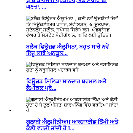
ਉੱਚ ਤਾਪਮਾਨ ਪ੍ਰਤੀਰੋਧ, ਵੱਡੇ ਸਰੀਰ ਦੀ
ਘਣਤਾ, ...
ਬਲੈਕ ਫਿਊਜ਼ਡ ਐਲੂਮਿਨਾ, ਬਹੁਤ ਸਾਰੇ ਨਵੇਂ
ਇੰਦੂ ਲਈ ਅਨੁਕੂਲ...
ਫਿਊਜ਼ਡ ਸਿਲਿਕਾ ਸ਼ਾਨਦਾਰ ਥਰਮਲ ਅਤੇ
ਕੈਮੀਕਲ ਪ੍ਰੋ...
ਗੁਲਾਬੀ ਐਲੂਮੀਨੀਅਮ ਆਕਸਾਈਡ ਤਿੱਖੀ ਅਤੇ
ਕੋਣੀ ਵਰਤੀ ਜਾਂਦੀ ਹੈ I...