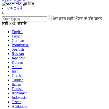
ਈਮੇਲ ਭੇਜੋ
x
ਖੋਜ ਕਰਨ ਲਈ ਐਂਟਰ ਜਾਂ ਬੰਦ ਕਰਨ
ਲਈ ESC ਦਬਾਓ
English
French
German
Portuguese
Spanish
Russian
Japanese
Korean
Arabic
Irish
Greek
Turkish
Italian
Danish
Romanian
Indonesian
Czech
Afrikaans