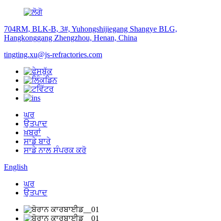
704RM, BLK-B, 3#, Yuhongshijiegang Shangye BLG,
Hangkonggang Zhengzhou, Henan, China
tingting.xu@js-refractories.com
ਘਰ
ਉਤਪਾਦ
ਖ਼ਬਰਾਂ
ਸਾਡੇ ਬਾਰੇ
ਸਾਡੇ ਨਾਲ ਸੰਪਰਕ ਕਰੋ
English
ਘਰ
ਉਤਪਾਦ